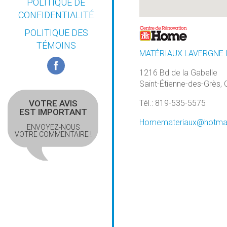
POLITIQUE DE
CONFIDENTIALITÉ
PLANS D’INSTALLATION
POLITIQUE DES
LES ABRIS IGLOU
TÉMOINS
MATÉRIAUX LAVERGNE 
RÉPARATION ET
REMPLACEMENT
1216 Bd de la Gabelle
Saint-Étienne-des-Grès,
Tél.: 819-535-5575
VOTRE AVIS
EST IMPORTANT
Homemateriaux@hotma
ENVOYEZ-NOUS
VOTRE COMMENTAIRE !