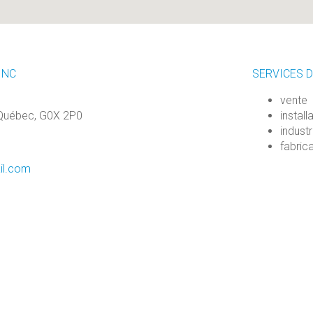
INC
SERVICES D
vente
 Québec, G0X 2P0
install
industr
fabric
il.com