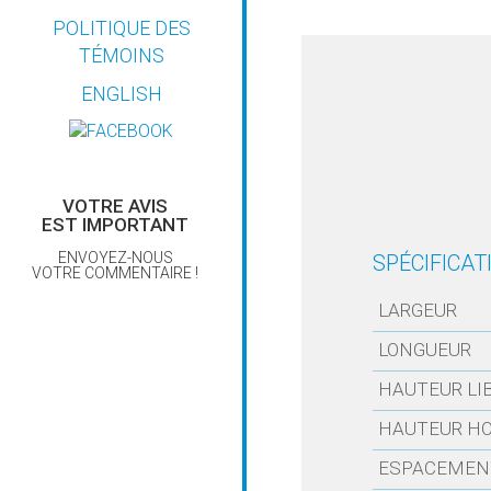
POLITIQUE DES
PLANS D’INSTALLATION
TÉMOINS
LES ABRIS IGLOU
ENGLISH
RÉPARATION ET
REMPLACEMENT
VOTRE AVIS
EST IMPORTANT
ENVOYEZ-NOUS
SPÉCIFICAT
VOTRE COMMENTAIRE !
LARGEUR
LONGUEUR
HAUTEUR LI
HAUTEUR HO
ESPACEMEN