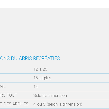
IONS DU ABRIS RÉCRÉATIFS
12′ à 25′
16′ et plus
BRE
14′
RS TOUT
Selon la dimension
T DES ARCHES
4′ ou 5′ (selon la dimension)